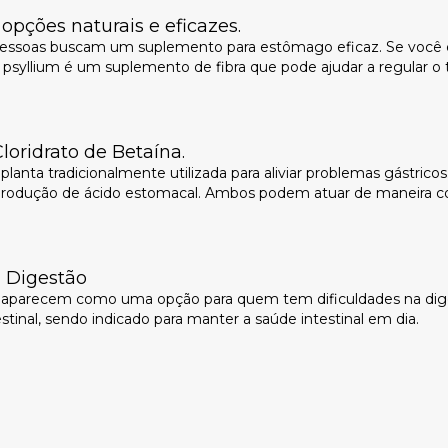
pções naturais e eficazes.
essoas buscam um suplemento para estômago eficaz. Se você es
 o psyllium é um suplemento de fibra que pode ajudar a regular o
loridrato de Betaína.
anta tradicionalmente utilizada para aliviar problemas gástricos. 
 produção de ácido estomacal. Ambos podem atuar de maneira
na Digestão
res aparecem como uma opção para quem tem dificuldades na dige
testinal, sendo indicado para manter a saúde intestinal em dia.