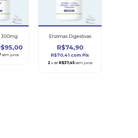
e 300mg
Enzimas Digestivas
$95,00
R$74,90
7
sem juros
R$70,41
com
Pix
2
x de
R$37,45
sem juros