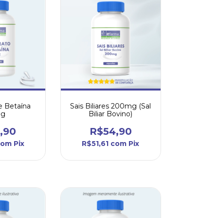
de Betaína
Sais Biliares 200mg (Sal
mg
Biliar Bovino)
,90
R$54,90
com
Pix
R$51,61
com
Pix