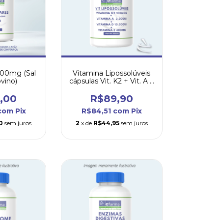
 300mg (Sal
Vitamina Lipossolúveis
ovino)
cápsulas Vit. K2 + Vit. A +
Vit. E + Vit. D 10.000ui
,00
R$89,90
com
Pix
R$84,51
com
Pix
0
sem juros
2
x de
R$44,95
sem juros