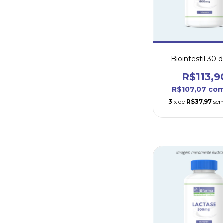
Biointestil 30 
R$113,9
R$107,07
co
3
x de
R$37,97
sem