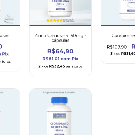
Zinco Carnosina 150mg -
Corebiom
doses
cápsulas
R
0
R$109,90
R$64,90
3
x de
R$31,6
m
Pix
R$61,01
com
Pix
 juros
2
x de
R$32,45
sem juros