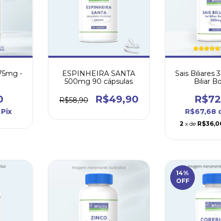
 75mg -
Sais Biliares
ESPINHEIRA SANTA
Biliar B
500mg 90 cápsulas
0
R$72
R$49,90
R$58,90
Pix
R$67,68
2
x de
R$36,0
14
%
OFF