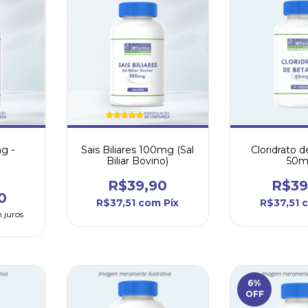
g -
Sais Biliares 100mg (Sal
Cloridrato 
Biliar Bovino)
50
R$39,90
R$39
0
R$37,51
com
Pix
R$37,51
 juros
6
%
OFF