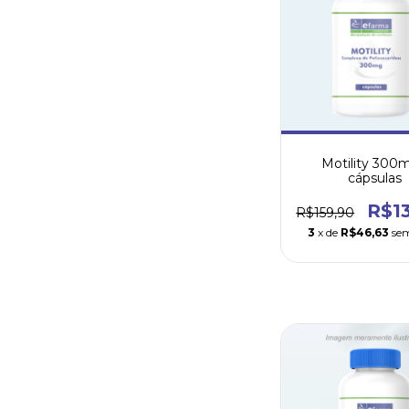
Motility 300m
cápsulas
R$1
R$159,90
3
x de
R$46,63
sem