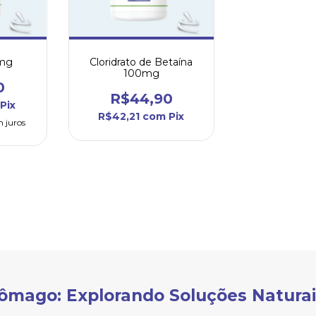
0mg
Cloridrato de Betaína
100mg
0
R$44,90
Pix
R$42,21
com
Pix
 juros
stômago: Explorando Soluções Naturai