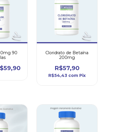
500mg 90
Cloridrato de Betaína
las
200mg
$59,90
R$57,90
R$54,43
com
Pix