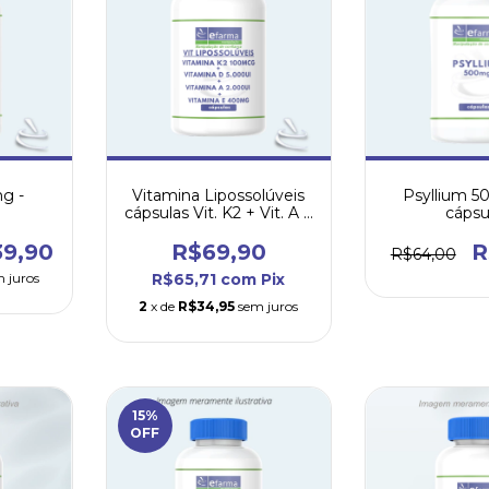
g -
Vitamina Lipossolúveis
Psyllium 
cápsulas Vit. K2 + Vit. A +
cápsu
Vit. E + Vit. D 5.000ui
39,90
R$69,90
R
R$64,00
 juros
R$65,71
com
Pix
2
x de
R$34,95
sem juros
15
%
OFF