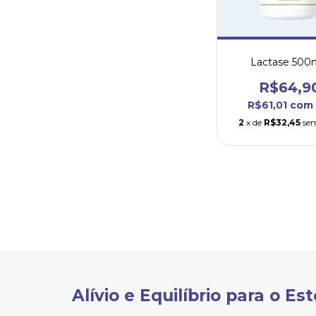
Lactase 50
R$64,9
R$61,01
com
2
x de
R$32,45
sem
Alívio e Equilíbrio para o E