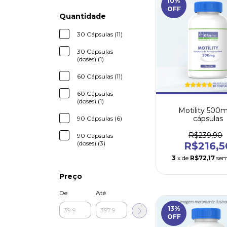
10
%
OFF
Quantidade
30 Cápsulas (11)
30 Cápsulas
(doses) (1)
60 Cápsulas (11)
60 Cápsulas
(doses) (1)
Motility 500m
cápsulas
90 Cápsulas (6)
R$239,90
90 Cápsulas
(doses) (3)
R$216,5
3
x de
R$72,17
sem
Preço
De
Até
13
%
OFF