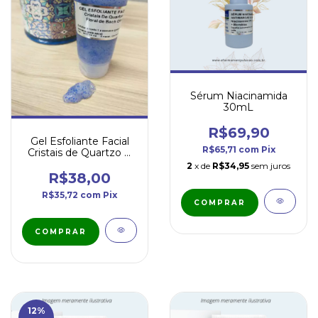
Sérum Niacinamida
30mL
R$69,90
Gel Esfoliante Facial
R$65,71
com
Pix
Cristais de Quartzo &
Floral de Bach Olive
2
x de
R$34,95
sem juros
65mL
R$38,00
R$35,72
com
Pix
12
%