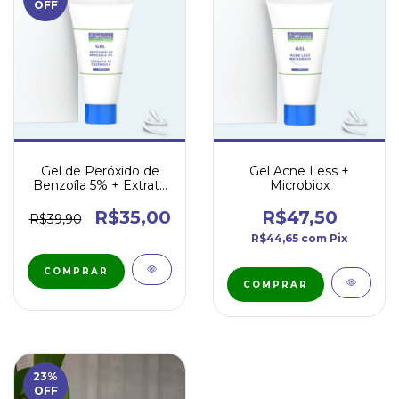
OFF
Gel de Peróxido de
Gel Acne Less +
Benzoíla 5% + Extrato
Microbiox
de Calêndula 30mL
R$35,00
R$47,50
R$39,90
R$44,65
com
Pix
COMPRAR
23
%
OFF