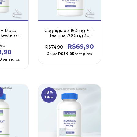
 + Maca
Cognigrape 150mg + L-
rkesterone
Teanina 200mg 30
icariin 30
cápsulas
es
,90
R$69,90
R$74,90
9,90
2
x de
R$34,95
sem juros
0
sem juros
S
18
%
OFF