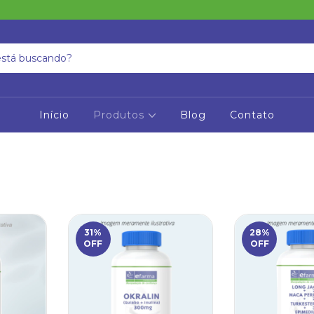
Início
Produtos
Blog
Contato
31
%
28
%
OFF
OFF