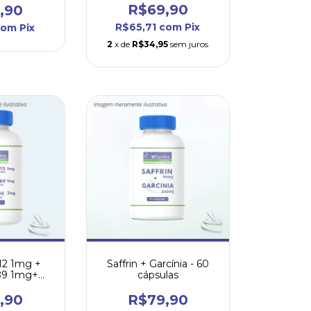
R$69,90
,90
R$65,71
com
Pix
com
Pix
2
x de
R$34,95
sem juros
12 1mg +
Saffrin + Garcínia - 60
B9 1mg+
cápsulas
 B6 2mg
,90
R$79,90