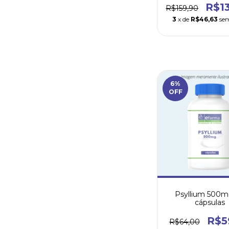
R$1
R$159,90
3
x de
R$46,63
sem
6
%
OFF
Psyllium 500m
cápsulas
R$5
R$64,00