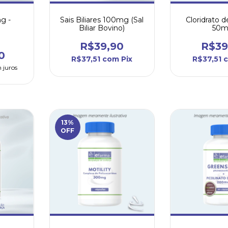
g -
Sais Biliares 100mg (Sal
Cloridrato 
Biliar Bovino)
50
R$39,90
R$39
0
R$37,51
com
Pix
R$37,51
 juros
13
%
OFF