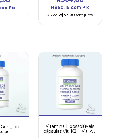
R$60,16
com
Pix
com
Pix
2
x de
R$32,00
sem juros
Vitamina Lipossolúveis
 Gengibre
cápsulas Vit. K2 + Vit. A +
sulas
Vit. E + Vit. D 5.000ui