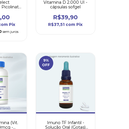
elect
Vitamina D 2.000 UI -
Picolinato
cápsulas sofgel
 cápsulas
,00
R$39,90
com
Pix
R$37,51
com
Pix
0
sem juros
9
%
OFF
mina (Vit.
Imuno TF Infantil -
0mcg -
Solução Oral (Gotas)