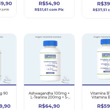
39,90
R$54,90
R$39
 juros
R$51,61
com
Pix
R$37,51
g 90
Ashwagandha 100mg +
Vitamina B
L-Teanina 200mg + 5-
Vitamina 
HTP 100mg - cápsulas
Vitamina
9,90
R$64,90
R$59