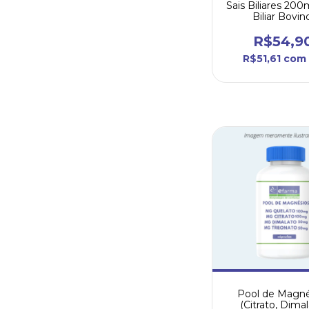
Sais Biliares 200
Biliar Bovin
R$54,9
R$51,61
com
Pool de Magné
(Citrato, Dimal