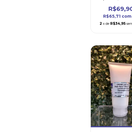
Quelato e Treo
R$69,9
R$65,71
com
2
x de
R$34,95
sem