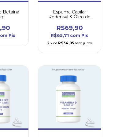
de Betaína
Espuma Capilar
mg
Redensyl & Óleo de
Alecrim 50mL
,90
R$69,90
com
Pix
R$65,71
com
Pix
2
x de
R$34,95
sem juros