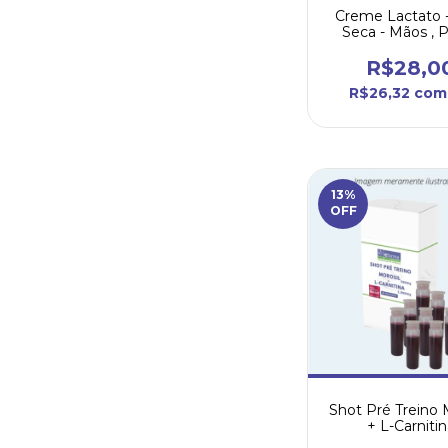
Creme Lactato 
Seca - Mãos , 
Corpo 70m
R$28,0
R$26,32
com
13
%
OFF
Shot Pré Treino 
+ L-Carnitin