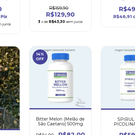
nato)
120mcg - cápsulas
cápsulas s
0
R$159,90
R$49
R$129,90
Pix
R$46,91
3
x de
R$43,30
sem juros
 juros
14
%
OFF
Bitter Melon (Melão de
SPIRUL
São Caetano) 500mg
PICOLIN
CRO
R$82,00
R$59