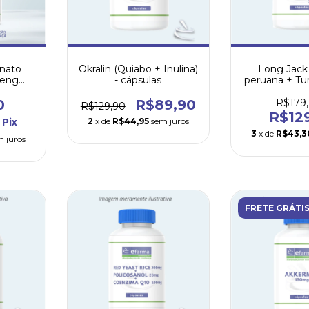
nato
Okralin (Quiabo + Inulina)
Long Jack
seng
- cápsulas
peruana + Tu
g +
+ Epimedium 
 1mg -
dos
0
R$89,90
R$179
R$129,90
R$12
Pix
2
x de
R$44,95
sem juros
3
x de
R$43,3
m juros
FRETE GRÁTI