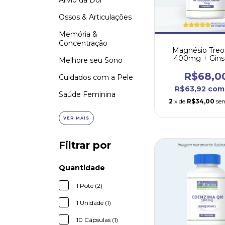
Alívio da Dor
Ossos & Articulações
Memória &
Concentração
Magnésio Treo
400mg + Gin
Melhore seu Sono
panax 100m
Metilcobalamina
R$68,0
Cuidados com a Pele
cápsulas
R$63,92
com
Saúde Feminina
2
x de
R$34,00
se
VER MAIS
Filtrar por
Quantidade
1 Pote (2)
1 Unidade (1)
10 Cápsulas (1)