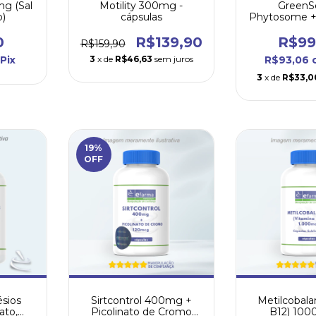
mg (Sal
Motility 300mg -
GreenS
o)
cápsulas
Phytosome + 
de Cromo 60
0
R$139,90
R$99
R$159,90
Pix
3
x de
R$46,63
sem juros
R$93,06
3
x de
R$33,0
19
%
OFF
sios
Sirtcontrol 400mg +
Metilcobala
ato,
Picolinato de Cromo
B12) 100