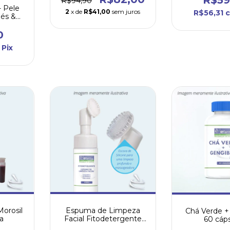
R$94,90
- Pele
2
x de
R$41,00
sem juros
R$56,31
Pés &
L
0
Pix
Morosil
Espuma de Limpeza
Chá Verde +
a
Facial Fitodetergente
60 cáp
150mL