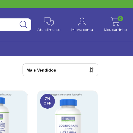
0
Atendimento
Minha conta
Meu carrinho
7
%
OFF