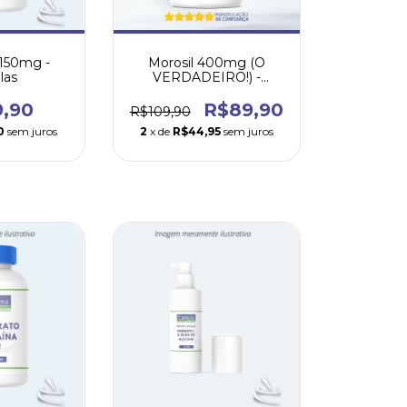
150mg -
Morosil 400mg (O
las
VERDADEIRO!) -
cápsulas
9,90
R$89,90
R$109,90
0
sem juros
2
x de
R$44,95
sem juros