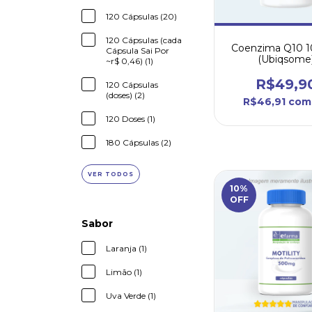
120 Cápsulas (20)
120 Cápsulas (cada
Coenzima Q10 
Cápsula Sai Por
(Ubiqsome
~r$ 0,46) (1)
R$49,9
120 Cápsulas
(doses) (2)
R$46,91
com
120 Doses (1)
180 Cápsulas (2)
VER TODOS
10
%
OFF
Sabor
Laranja (1)
Limão (1)
Uva Verde (1)