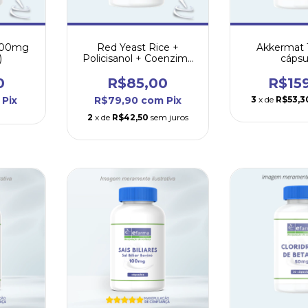
100mg
Red Yeast Rice +
Akkermat 
)
Policisanol + Coenzima
cápsu
Q10 30 cápsulas
0
R$85,00
R$15
Pix
R$79,90
com
Pix
3
x de
R$53,3
2
x de
R$42,50
sem juros