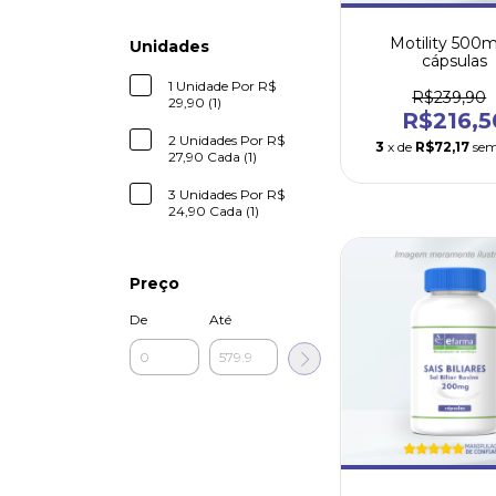
Motility 500m
Unidades
cápsulas
1 Unidade Por R$
R$239,90
29,90 (1)
R$216,5
2 Unidades Por R$
3
x de
R$72,17
sem
27,90 Cada (1)
3 Unidades Por R$
24,90 Cada (1)
Preço
De
Até