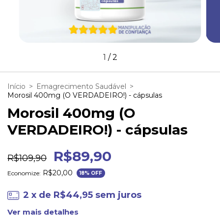
1
/
2
Início
>
Emagrecimento Saudável
>
Morosil 400mg (O VERDADEIRO!) - cápsulas
Morosil 400mg (O
VERDADEIRO!) - cápsulas
R$89,90
R$109,90
R$20,00
Economize:
18
% OFF
2
x de
R$44,95
sem juros
Ver mais detalhes