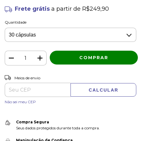
Frete grátis
a partir de
R$249,90
Quantidade
ALTERAR CEP
Entregas para o CEP:
Meios de envio
CALCULAR
Não sei meu CEP
Compra Segura
Seus dados protegidos durante toda a compra.
Manipulação de Confiança