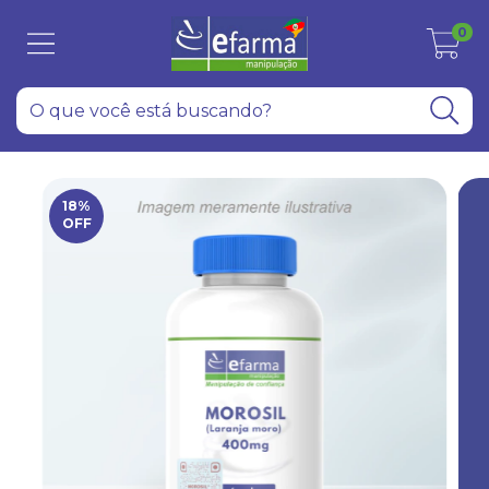
0
18
%
OFF