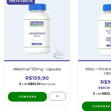
FRETE GRÁTIS
Akkermat 150mg - cápsulas
Altilix + Pime
cáps
R$159,90
R$9
3
x de
R$53,30
sem juros
R$91,18
3
x de
R$32
COMPRAR