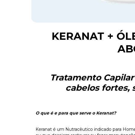
KERANAT
+
ÓL
AB
Tratamento Capilar 
cabelos fortes, 
O que é e para que serve o Keranat?
Keranat é um Nutracêutico indicado para Home