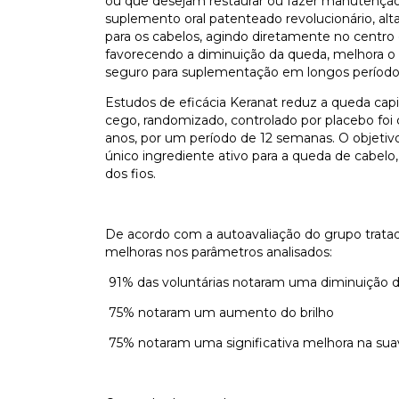
ou que desejam restaurar ou fazer manutenção d
suplemento oral patenteado revolucionário, alt
para os cabelos, agindo diretamente no centro de
favorecendo a diminuição da queda, melhora o b
seguro para suplementação em longos período
Estudos de eficácia Keranat reduz a queda capi
cego, randomizado, controlado por placebo foi
anos, por um período de 12 semanas. O objetiv
único ingrediente ativo para a queda de cabel
dos fios.
De acordo com a autoavaliação do grupo tratad
melhoras nos parâmetros analisados:
91% das voluntárias notaram uma diminuição 
75% notaram um aumento do brilho
75% notaram uma significativa melhora na sua