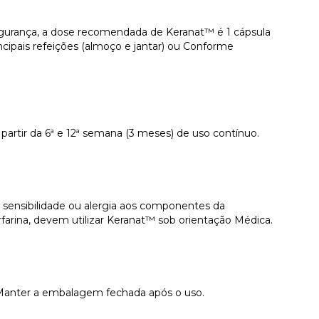
egurança, a dose recomendada de Keranat™ é 1 cápsula
ncipais refeições (almoço e jantar) ou Conforme
 partir da 6ª e 12ª semana (3 meses) de uso contínuo.
 sensibilidade ou alergia aos componentes da
arina, devem utilizar Keranat™ sob orientação Médica.
 Manter a embalagem fechada após o uso.