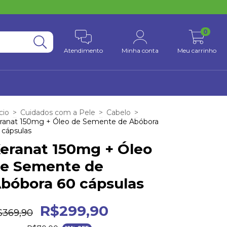
0
Atendimento
Minha conta
Meu carrinho
cio
>
Cuidados com a Pele
>
Cabelo
>
ranat 150mg + Óleo de Semente de Abóbora
 cápsulas
eranat 150mg + Óleo
e Semente de
bóbora 60 cápsulas
R$299,90
$369,90