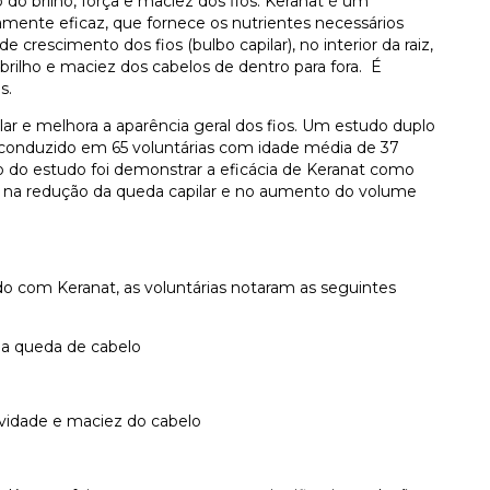
o brilho, força e maciez dos fios. Keranat é um
amente eficaz, que fornece os nutrientes necessários
 crescimento dos fios (bulbo capilar), no interior da raiz,
rilho e maciez dos cabelos de dentro para fora. É
s.
lar e melhora a aparência geral dos fios. Um estudo duplo
 conduzido em 65 voluntárias com idade média de 37
o do estudo foi demonstrar a eficácia de Keranat como
o, na redução da queda capilar e no aumento do volume
o com Keranat, as voluntárias notaram as seguintes
da queda de cabelo
vidade e maciez do cabelo