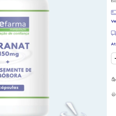
Ec
Ve
At